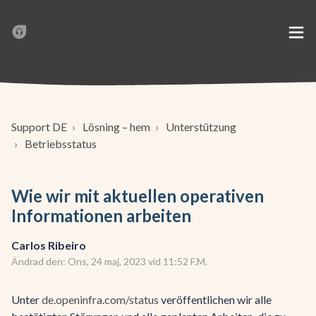
Support DE
Lösning – hem
Unterstützung
Betriebsstatus
Wie wir mit aktuellen operativen
Informationen arbeiten
Carlos Ribeiro
Ändrad den: Ons, 24 maj, 2023 vid 11:52 F.M.
Unter
de.openinfra.com/status
veröffentlichen wir alle