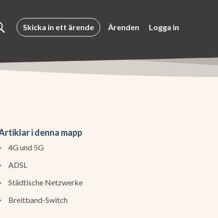
Skicka in ett ärende
Ärenden
Logga in
Artiklar i denna mapp
4G und 5G
ADSL
Städtische Netzwerke
Breitband-Switch