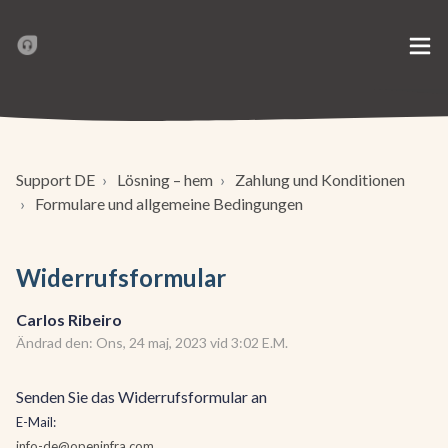
Support DE
Lösning – hem
Zahlung und Konditionen
Formulare und allgemeine Bedingungen
Widerrufsformular
Carlos Ribeiro
Ändrad den: Ons, 24 maj, 2023 vid 3:02 E.M.
Senden Sie das Widerrufsformular an
E-Mail:
info-de@openinfra.com